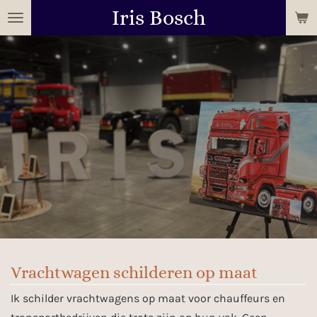
Iris Bosch
Ga
direct
naar
de
hoofdinhoud
Vrachtwagen schilderen op maat
Ik schilder vrachtwagens op maat voor chauffeurs en