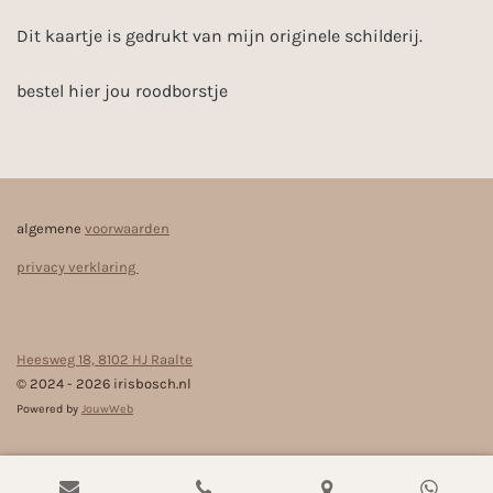
Dit kaartje is gedrukt van mijn originele schilderij.
bestel hier jou roodborstje
algemene
voorwaarden
privacy verklaring
Heesweg 18, 8102 HJ Raalte
© 2024 - 2026 irisbosch.nl
Powered by
JouwWeb